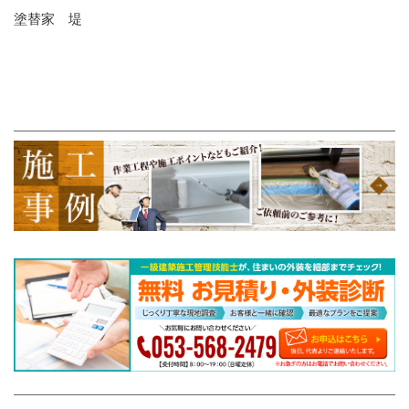
塗替家 堤