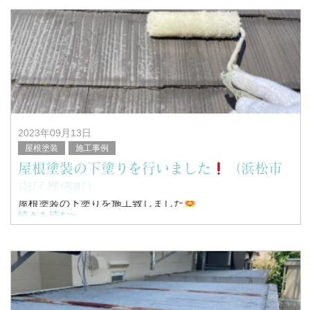
こんにちは！
浜松市南区を中心に塗装工事全般を行っている、
塗替家の堤と申します。
&n
2023年09月13日
屋根塗装
施工事例
屋根塗装の下塗りを行いました
（浜松市
南区都盛町）
屋根塗装の下塗りを施工致しました
続きを読む>
こんにちは！
浜松市南区を中心に塗装工事全般を行っている、