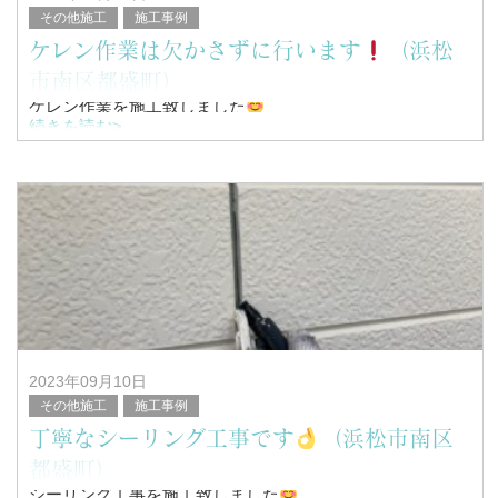
その他施工
施工事例
ケレン作業は欠かさずに行います
（浜松
市南区都盛町）
ケレン作業を施工致しました
続きを読む>
こんにちは！
浜松市南区を中心に塗装工事全般を行っている、
塗替家の堤と申します。
&
2023年09月10日
その他施工
施工事例
丁寧なシーリング工事です
（浜松市南区
都盛町）
シーリング工事を施工致しました