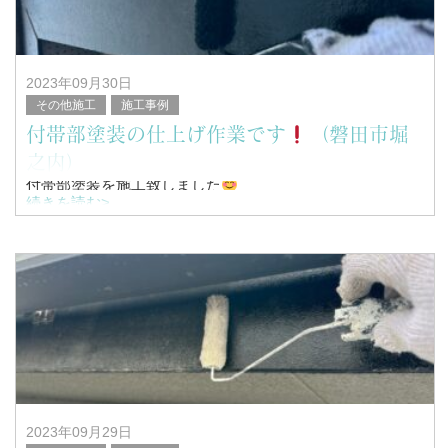
塗替家の堤と申します。
2023年09月30日
その他施工
施工事例
付帯部塗装の仕上げ作業です
（磐田市堀
之内）
付帯部塗装を施工致しました
続きを読む>
こんにちは！
浜松市南区を中心に塗装工事全般を行っている、
塗替家の堤と申します。
&
2023年09月29日