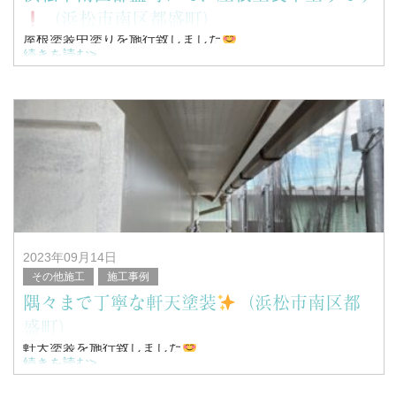
（浜松市南区都盛町）
屋根塗装中塗りを施行致しました
続きを読む>
こんんちは！
浜松市南区を中心に塗装工事全般を行っている、
塗替家の堤と申します。
2023年09月14日
その他施工
施工事例
隅々まで丁寧な軒天塗装
（浜松市南区都
盛町）
軒天塗装を施行致しました
続きを読む>