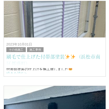
こんにちは！
浜松市南区を中心に塗装工事全般を行っている、
塗替家の堤と申します。
&nb
2023年10月01日
その他施工
施工事例
刷毛で仕上げた付帯部塗装
（浜松市南
区都盛町）
付帯部塗装の仕上げを施工致しました
続きを読む>
こんにちは！
浜松市南区を中心に塗装工事全般を行っている、