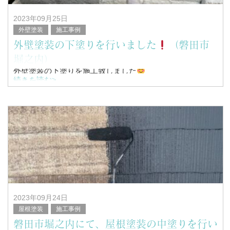
2023年09月25日
外壁塗装
施工事例
外壁塗装の下塗りを行いました
（磐田市
堀之内）
外壁塗装の下塗りを施工致しました
続きを読む>
こんにちは！
浜松市南区を中心に塗装工事全般を行っている、
塗替家の堤と申します。
2023年09月24日
屋根塗装
施工事例
磐田市堀之内にて、屋根塗装の中塗りを行い