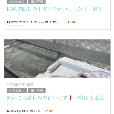
その他施工
施工事例
破風鼻隠しの下塗りを行いました！（磐田
市堀之内）
付帯部塗装の下塗りを施工致しました
続きを読む>
こんにちは！
浜松市南区を中心に塗装工事全般を行っている、
塗替家の堤と申します。
2023年09月28日
その他施工
施工事例
鉄部には錆止めを行います
（磐田市堀之
内）
錆止めを施工致しました