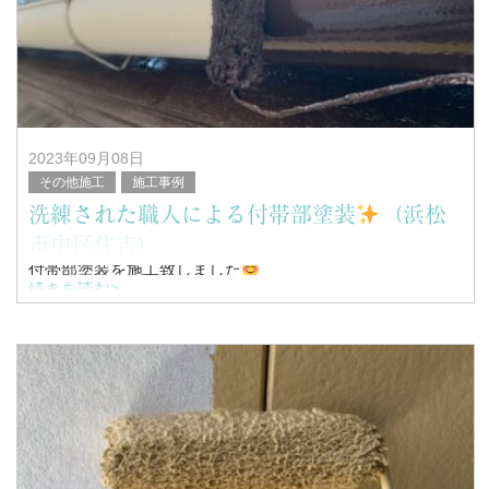
浜松市南区を中心に塗装工事全般を行っている、
塗替家の堤と申します。
2023年09月08日
その他施工
施工事例
洗練された職人による付帯部塗装
（浜松
市中区住吉）
付帯部塗装を施工致しました
続きを読む>
こんにちは！
浜松市南区を中心に塗装工事全般を行っている、
塗替家の堤と申します。
&