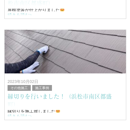
松市南区都盛町）
屋根塗装が仕上がりました
続きを読む>
こんにちは！
浜松市南区を中心に塗装工事全般を行っている、
塗替家の堤と申します。
&n
2023年10月02日
その他施工
施工事例
縁切りを行いました！（浜松市南区都盛
町）
縁切りを施工致しました
続きを読む>