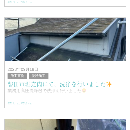
続きを読む>
こんにちは！
浜松市南区を中心に塗装工事全般を行っている、
塗替家の堤と申します。
&n
2023年09月18日
施工事例
洗浄施工
磐田市堀之内にて、洗浄を行いました
業務用高圧洗浄機で洗浄を行いました
続きを読む>
こんにちは！
浜松市南区を中心に塗装工事全般を行っている、