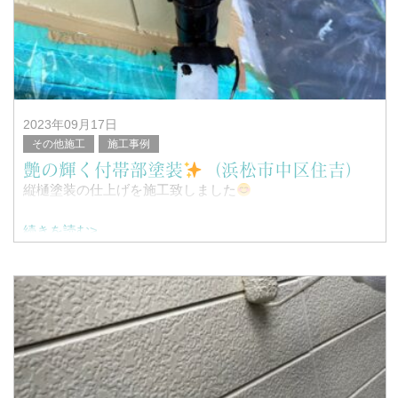
塗替家の堤と申します。
2023年09月17日
その他施工
施工事例
艶の輝く付帯部塗装
（浜松市中区住吉）
縦樋塗装の仕上げを施工致しました
続きを読む>
こんにちは！
浜松市南区を中心に塗装工事全般を行っている、
塗替家の堤と申します。