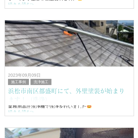
続きを読む>
こんにちは！
浜松市南区を中心に塗装工事全般を行っている、
塗替家の堤と申します。
2023年09月09日
施工事例
洗浄施工
浜松市南区都盛町にて、外壁塗装が始まり
ます！（洗浄）
業務用高圧洗浄機で洗浄を行いました
続きを読む>
こんにちは！