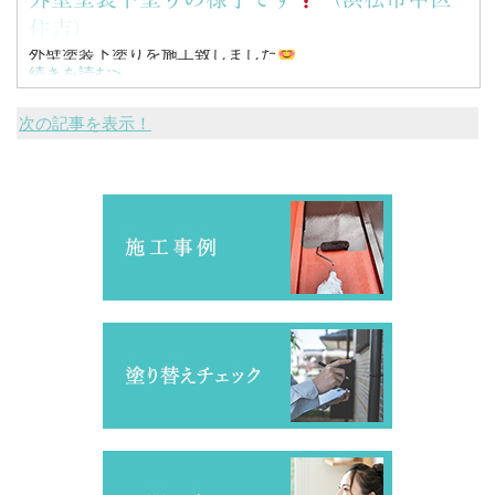
住吉）
外壁塗装下塗りを施工致しました
続きを読む>
次の記事を表示！
こんにちは！
浜松市南区を中心に塗装工事全般を行っている、
塗替家の堤と申します。