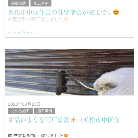
外壁塗装
施工事例
浜松市中区住吉の外壁塗装が完工です
外壁塗装が完工致しました
続きを読む>
こんにちは！
浜松市南区を中心に塗装工事全般を行っている、
塗替家の堤と申します。
&n
2023年09月19日
その他施工
施工事例
新品のような雨戸塗装
（浜松市中区住
吉）
雨戸塗装を施工致しました