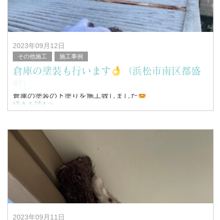
塗替家の堤と申します。
2023年09月12日
その他施工
施工事例
倉庫の塗装も行います
（浜松市南区都盛
町）
倉庫の塗装の下塗りを施工致しました
続きを読む>
こんにちは！
浜松市南区を中心に塗装工事全般を行っている、
塗替家の堤と申します。
2023年09月11日