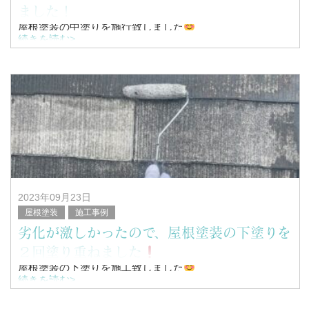
ました！
屋根塗装の中塗りを施行致しました
続きを読む>
こんにちは！
浜松市南区を中心に塗装工事全般を行っている、
塗替家の堤と申します。
2023年09月23日
屋根塗装
施工事例
劣化が激しかったので、屋根塗装の下塗りを
２回塗り重ねました
屋根塗装の下塗りを施工致しました
続きを読む>