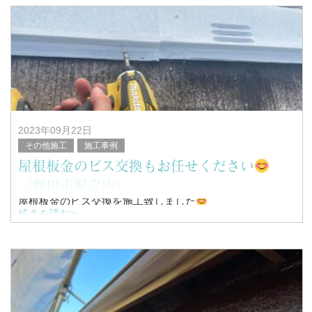
こんにちは！
浜松市南区を中心に塗装工事全般を行っている、
塗替家の堤と申します。
2023年09月22日
その他施工
施工事例
屋根板金のビス交換もお任せください
（磐田市堀之内）
屋根板金のビス交換を施工致しました
続きを読む>
こんにちは！
浜松市南区を中心に塗装工事全般を行っている、