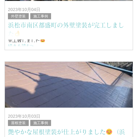
2023年10月04日
外壁塗装
施工事例
浜松市南区都盛町の外壁塗装が完工しまし
た
完工致しました
続きを読む>
こんにちは！
浜松市南区を中心に塗装工事全般を行っている、
塗替家の堤と申します。
2023年10月03日
屋根塗装
施工事例
艶やかな屋根塗装が仕上がりました
（浜