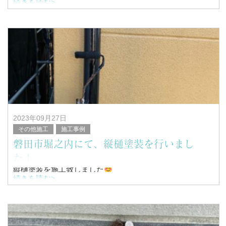
続きを読む>
こんにちは！
浜松市南区を中心に塗装工事全般を行っている、
塗替家の堤と申します。
&nb
2023年09月27日
その他施工
施工事例
磐田市堀之内にて、縦樋塗装を行いまし
た！
縦樋塗装を施工致しました
続きを読む>
こんにちは！