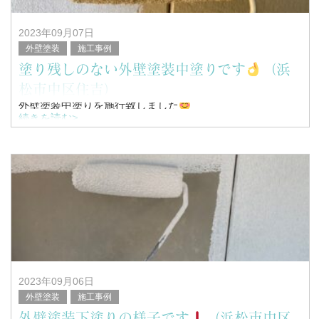
2023年09月07日
外壁塗装
施工事例
塗り残しのない外壁塗装中塗りです
（浜
松市中区住吉）
外壁塗装中塗りを施行致しました
続きを読む>
こんにちは！
浜松市南区を中心に塗装工事全般を行っている、
塗替家の堤と申します。
2023年09月06日
外壁塗装
施工事例
外壁塗装下塗りの様子です
（浜松市中区