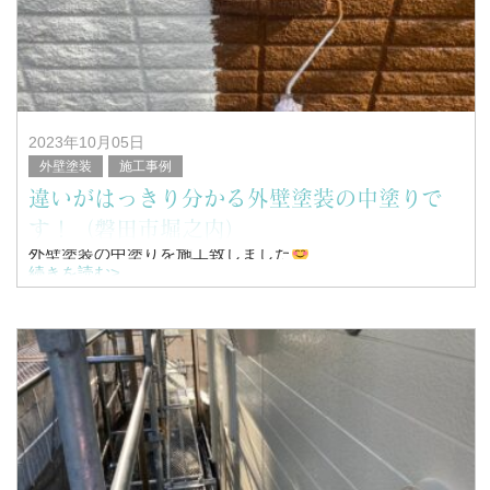
2023年10月05日
外壁塗装
施工事例
違いがはっきり分かる外壁塗装の中塗りで
す！（磐田市堀之内）
外壁塗装の中塗りを施工致しました
続きを読む>
こんにちは！
浜松市南区を中心に塗装工事全般を行っている、
塗替家の堤と申します。