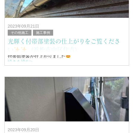
塗替家の堤と申します。
2023年09月21日
その他施工
施工事例
光輝く付帯部塗装の仕上がりをご覧くださ
い
（浜松市中区住吉）
付帯部塗装が仕上がりました
続きを読む>
こんにちは！
浜松市南区を中心に塗装工事全般を行っている、
塗替家の堤と申します。
&
2023年09月20日