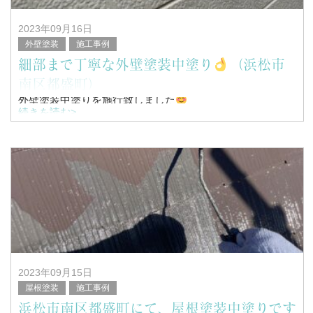
2023年09月16日
外壁塗装
施工事例
細部まで丁寧な外壁塗装中塗り
（浜松市
南区都盛町）
外壁塗装中塗りを施行致しました
続きを読む>
こんにちは！
浜松市南区を中心に塗装工事全般を行っている、
塗替家の堤と申します。
2023年09月15日
屋根塗装
施工事例
浜松市南区都盛町にて、屋根塗装中塗りです