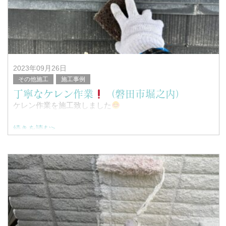
浜松市南区を中心に塗装工事全般を行っている、
塗替家の堤と申します。
&n
2023年09月26日
その他施工
施工事例
丁寧なケレン作業
（磐田市堀之内）
ケレン作業を施工致しました
続きを読む>
こんにちは！
浜松市南区を中心に塗装工事全般を行っている、
塗替家の堤と申します。
&