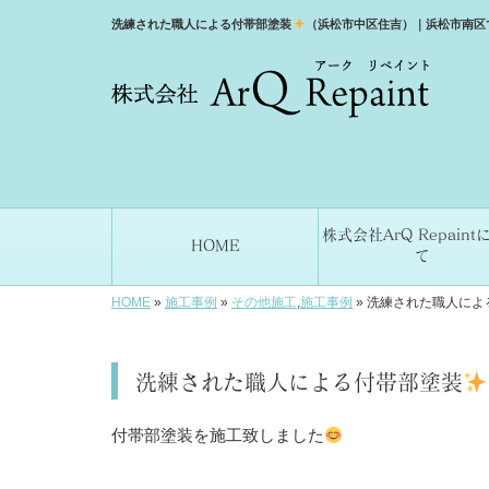
洗練された職人による付帯部塗装
（浜松市中区住吉）｜浜松市南区で外
株式会社ArQ Repaint
HOME
て
HOME
»
施工事例
»
その他施工
,
施工事例
»
洗練された職人によ
洗練された職人による付帯部塗装
付帯部塗装を施工致しました