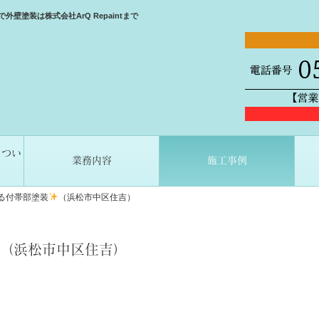
壁塗装は株式会社ArQ Repaintまで
につい
業務内容
施工事例
る付帯部塗装
（浜松市中区住吉）
（浜松市中区住吉）