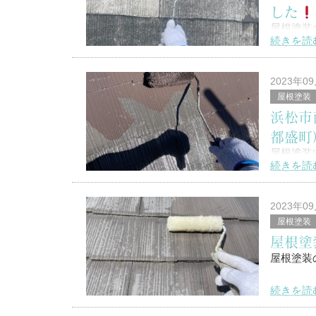
した
屋根塗装
続きを読
こんにち
2023年0
屋根塗装
浜松市
浜松市南
都盛町
塗替家の
屋根塗装
続きを読
こんんち
2023年0
屋根塗装
屋根塗
浜松市南
屋根塗装
塗替家の
続きを読
こんにち