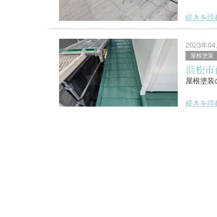
続きを読
こんにち
2023年0
屋根塗装
浜松市南
浜松市
塗替家の
屋根塗装
続きを読
こんにち
2023年0
屋根塗装
浜松市南
静岡県
塗替家の
屋根塗装
続きを読
こんにち
2023年0