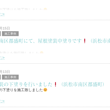
の下塗りを施工致しました
む>
は！
9月15日
施工事例
南区都盛町にて、屋根塗装中塗りです
（浜松市
区を中心に塗装工事全般を行っている、
）
堤と申します。
中塗りを施行致しました
む>
は！
9月13日
施工事例
装の下塗りを行いました
（浜松市南区都盛町）
区を中心に塗装工事全般を行っている、
の下塗りを施工致しました
堤と申します。
む>
は！