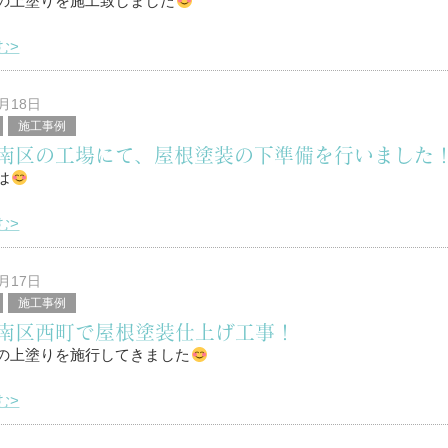
の上塗りを施工致しました
堤と申します。
む>
は！
4月18日
施工事例
区を中心に塗装工事全般を行っている、
南区の工場にて、屋根塗装の下準備を行いました
堤と申します。
は
む>
区を中心に塗装工事全般を行っている、
堤と申します。
4月17日
施工事例
南区西町で屋根塗装仕上げ工事！
南区）
の上塗りを施行してきました
む>
は！