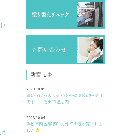
町）
新着記事
2023.10.05
違いがはっきり分かる外壁塗装の中塗り
です！（磐田市堀之内）
2023.10.04
浜松市南区都盛町の外壁塗装が完工しま
した
ねま