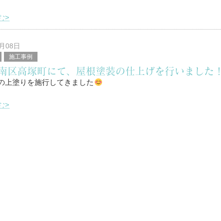
む>
は！
4月08日
施工事例
区を中心に塗装工事を行っている、
南区高塚町にて、屋根塗装の仕上げを行いました
堤と申します。
の上塗りを施行してきました
む>
は！
4月01日
施工事例
区を中心に塗装工事を行っている、
浜松市浜北区で屋根塗装の中塗り
堤と申します。
の中塗りを施行してきました
む>
は！
3月14日