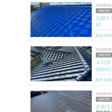
2023年0
屋根塗装
浜松市南
色鮮や
塗替家の
町）
屋根塗装
続きを読
こんにち
2023年0
屋根塗装
４回塗
浜松市南
塚砂町
塗替家の
屋根塗装
続きを読
&n
こんにち
2023年0
屋根塗装
浜松市
浜松市南