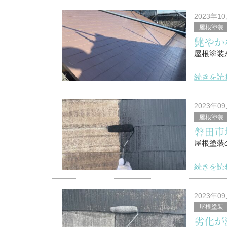
2023年1
屋根塗装
艶やか
屋根塗装
続きを読
こんにち
2023年0
屋根塗装
浜松市南
磐田市
塗替家の
屋根塗装
&n
続きを読
こんにち
2023年0
屋根塗装
浜松市南
劣化が
塗替家の