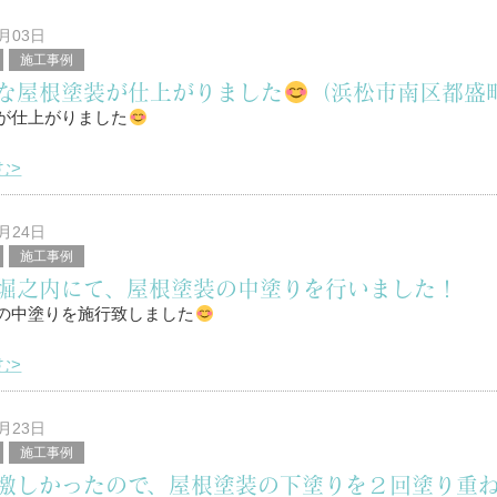
0月03日
施工事例
な屋根塗装が仕上がりました
（浜松市南区都盛
が仕上がりました
む>
は！
9月24日
施工事例
区を中心に塗装工事全般を行っている、
堀之内にて、屋根塗装の中塗りを行いました！
堤と申します。
の中塗りを施行致しました
む>
は！
9月23日
施工事例
区を中心に塗装工事全般を行っている、
激しかったので、屋根塗装の下塗りを２回塗り重
堤と申します。