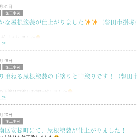
8月31日
施工事例
区を中心に塗装工事全般を行っている、
かな屋根塗装が仕上がりました
（磐田市掛塚
堤と申します。
が仕上がりました
む>
は！
8月28日
施工事例
り重ねる屋根塗装の下塗りと中塗りです！（磐田
区を中心に塗装工事全般を行っている、
）
堤と申します。
の下塗り中塗りを施行致しました
む>
は！
8月20日
施工事例
南区安松町にて、屋根塗装が仕上がりました！
区を中心に塗装工事全般を行っている、