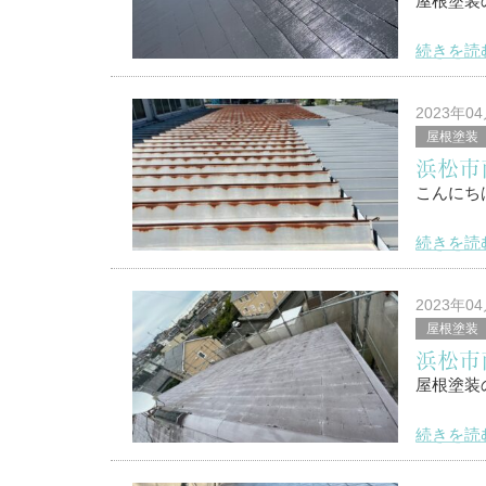
屋根塗装
塗替家の
続きを読
こんにち
2023年0
屋根塗装
浜松市南
浜松市
塗替家の
こんにち
続きを読
浜松市南
塗替家の
2023年0
屋根塗装
浜松市
（浜松市
屋根塗装
&
続きを読
こんにち